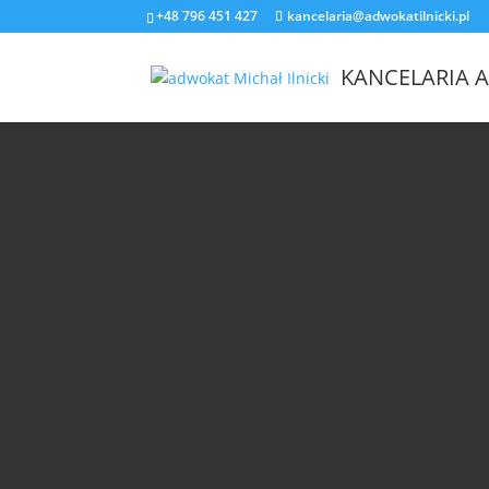
+48 796 451 427
kancelaria@adwokatilnicki.pl
KANCELARIA