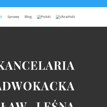
kt
Sprawy
Blog
KANCELARIA
ADWOKACKA
ŁAW- LEŚNA